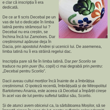
e clar că inscripția îi era
dedicată.
De ce ar fi scris Decebal pe un
vas de lut o dedicație în limba
latină pentru strămoșul lui ?
Decebal nu era creștin, se
închina încă lui Zamolxes. Dar
creștinismul apăruse deja în
Dacia, prin apostolul Andrei și ucenicii lui. De asemenea,
limba latină nu îi era străină regelui dac.
Inscripția pare să fie în limba latină. Dar
per Scorilo
se
traduce nu prin
puer
(fiu, copil) ci mai degrabă prin
pentru
:
„Decebal pentru Scorilo”.
Dacii aveau cultul morților încă înainte de a îmbrățișa
creștinismul. O ipoteză recentă, îmbrățișată și de Mitropolitul
Bartolomeu Anania, este aceea că Decebal a împărțit cireșe
în acel vas de lut pentru sufletul tatălui său, Scorilo.
Și de atunci avem obiceiul ca, la sărbătoarea Moșilor, să se