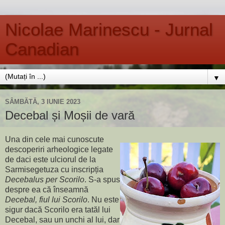
Nicolae Marinescu - Jurnal
Canadian
▼
SÂMBĂTĂ, 3 IUNIE 2023
Decebal și Moșii de vară
Una din cele mai cunoscute
descoperiri arheologice legate
de daci este ulciorul de la
Sarmisegetuza cu inscripția
Decebalus per Scorilo
. S-a spus
despre ea că înseamnă
Decebal, fiul lui Scorilo
. Nu este
sigur dacă Scorilo era tatăl lui
Decebal, sau un unchi al lui, dar