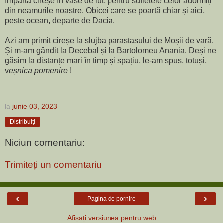
împartă cireșe în vase de lut, pentru sufletele celor adormiți
din neamurile noastre. Obicei care se poartă chiar și aici,
peste ocean, departe de Dacia.
Azi am primit cireșe la slujba parastasului de Moșii de vară.
Și m-am gândit la Decebal și la Bartolomeu Anania. Deși ne
găsim la distanțe mari în timp și spațiu, le-am spus, totuși,
v
eșnica pomenire
!
la
iunie 03, 2023
Distribuiți
Niciun comentariu:
Trimiteți un comentariu
‹
›
Pagina de pornire
Afișați versiunea pentru web