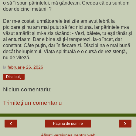
o să îi spun părintelui, mă gândeam. Credea că eu sunt om
doar de cinci metanii ?
Dar m-a costat: următoarele trei zile am avut febră la
picioare și nu am mai putut să fac niciuna. Iar părintele m-a
văzut amărât și mi-a zis râzând: - Vezi, băiete, tu ești tânăr și
ai entuziasm. Dar e bine să ți-l temperezi. Ia-o încet, dar
constant. Câte puțin, dar în fiecare zi. Disciplina e mai bună
decât heirupismul. Viața spirituală e o cursă de rezistență,
nu de viteză.
la
februarie 26, 2026
Distribuiți
Niciun comentariu:
Trimiteți un comentariu
‹
›
Pagina de pornire
Afișați versiunea pentru web