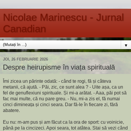
Nicolae Marinescu - Jurnal
Canadian
▼
JOI, 26 FEBRUARIE 2026
Despre heirupisme în viața spirituală
Îmi zicea un părinte odată: - când te rogi, fă și câteva
metanii, că ajută. - Păi, zic, ce sunt alea ? - Uite așa, ca un
fel de genuflexiuni spirituale. Și mi-a arătat. - Aaa, păi pot să
fac mai multe, că nu pare greu. - Nu, mi-a zis el, fă numai
cinci dimineața și cinci seara. Dar fă-le în fiecare zi, fără
abatere.
Eu nu: m-am pus și am făcut ca la ora de sport: cu voinicie,
până pe la cincizeci. Apoi seara, tot atâtea. Stai să vezi când