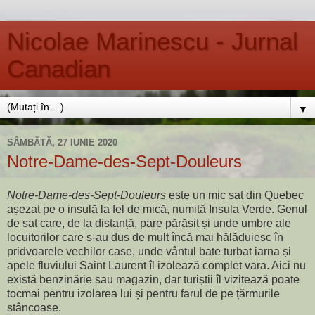
Nicolae Marinescu - Jurnal
Canadian
▼
SÂMBĂTĂ, 27 IUNIE 2020
Notre-Dame-des-Sept-Douleurs
Notre-Dame-des-Sept-Douleurs
este un mic sat din Quebec
așezat pe o insulă la fel de mică, numită Insula Verde. Genul
de sat care, de la distanță, pare părăsit și unde umbre ale
locuitorilor care s-au dus de mult încă mai hălăduiesc în
pridvoarele vechilor case, unde vântul bate turbat iarna și
apele fluviului Saint Laurent îl izolează complet vara. Aici nu
există benzinărie sau magazin, dar turiștii îl vizitează poate
tocmai pentru izolarea lui și pentru farul de pe țărmurile
stâncoase.