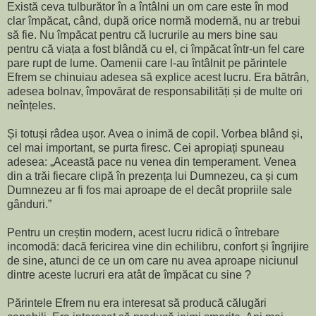
Există ceva tulburător în a întâlni un om care este în mod
clar împăcat, când, după orice normă modernă, nu ar trebui
să fie. Nu împăcat pentru că lucrurile au mers bine sau
pentru că viața a fost blândă cu el, ci împăcat într-un fel care
pare rupt de lume. Oamenii care l-au întâlnit pe părintele
Efrem se chinuiau adesea să explice acest lucru. Era bătrân,
adesea bolnav, împovărat de responsabilități și de multe ori
neînțeles.
Și totuși râdea ușor. Avea o inimă de copil. Vorbea blând și,
cel mai important, se purta firesc. Cei apropiați spuneau
adesea: „Această pace nu venea din temperament. Venea
din a trăi fiecare clipă în prezența lui Dumnezeu, ca și cum
Dumnezeu ar fi fos mai aproape de el decât propriile sale
gânduri.”
Pentru un creștin modern, acest lucru ridică o întrebare
incomodă: dacă fericirea vine din echilibru, confort și îngrijire
de sine, atunci de ce un om care nu avea aproape niciunul
dintre aceste lucruri era atât de împăcat cu sine ?
Părintele Efrem nu era interesat să producă călugări