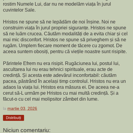
rostim Numele Lui, dar nu ne modelăm viața în jurul
cuvintelor Sale.
Hristos ne spune să ne lepădăm de noi înșine. Noi ne
construim viața în jurul propriei siguranțe. Hristos ne spune
să ne luăm crucea. Căutăm modalități de a evita chiar și cel
mai mic disconfort. Hristos ne spune să priveghem și să ne
rugăm. Umplem fiecare moment de tăcere cu zgomot. De
aceea suntem obosiți, pentru că viețile noastre sunt risipite.
Părintele Efrem nu era risipit. Rugăciunea lui, postul lui,
ascultarea lui nu erau tehnici spirituale, erau acte de
credință. Și acesta este adevărul inconfortabil: căutăm
pacea, păstrând în același timp controlul. Hristos nu era un
adaos la viața lui. Hristos era măsura ei. De aceea ne-a
cerut să-L urmăm pe Hristos cu mai multă credință. Și a
făcut-o cu cel mai molipsitor zâmbet din lume.
la
martie 03, 2026
Distribuiți
Niciun comentariu: