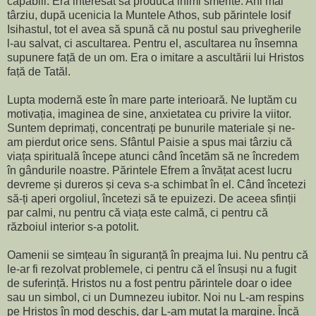
capabili. Era interesat să producă inimi smerite. Ani mai
târziu, după ucenicia la Muntele Athos, sub părintele Iosif
Isihastul, tot el avea să spună că nu postul sau privegherile
l-au salvat, ci ascultarea. Pentru el, ascultarea nu însemna
supunere față de un om. Era o imitare a ascultării lui Hristos
față de Tatăl.
Lupta modernă este în mare parte interioară. Ne luptăm cu
motivația, imaginea de sine, anxietatea cu privire la viitor.
Suntem deprimați, concentrați pe bunurile materiale și ne-
am pierdut orice sens. Sfântul Paisie a spus mai târziu că
viața spirituală începe atunci când încetăm să ne încredem
în gândurile noastre. Părintele Efrem a învățat acest lucru
devreme și dureros și ceva s-a schimbat în el. Când încetezi
să-ți aperi orgoliul, încetezi să te epuizezi. De aceea sfinții
par calmi, nu pentru că viața este calmă, ci pentru că
războiul interior s-a potolit.
Oamenii se simțeau în siguranță în preajma lui. Nu pentru că
le-ar fi rezolvat problemele, ci pentru că el însuși nu a fugit
de suferință. Hristos nu a fost pentru părintele doar o idee
sau un simbol, ci un Dumnezeu iubitor. Noi nu L-am respins
pe Hristos în mod deschis, dar L-am mutat la margine. Încă