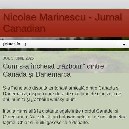
Nicolae Marinescu - Jurnal
Canadian
▼
JOI, 5 IUNIE 2025
Cum s-a încheiat „războiul” dintre
Canada și Danemarca
S-a încheiat o dispută teritorială amicală dintre Canada și
Danemarca, dispută care dura de mai bine de cincizeci de
ani, numită și „războiul whisky-ului”.
Insula Hans află la distanțe egale între nordul Canadei și
Groenlanda. Nu e decât un bolovan nelocuit de un kilometru
lățime. Chiar și inuiții găsesc că e departe.