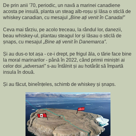
De prin anii '70, periodic, un navă a marinei canadiene
acosta pe insulă, planta un steag alb-roșu și lăsa o sticlă de
whiskey canadian, cu mesajul
„Bine ați venit în Canada!”
Ceva mai târziu, pe acolo treceau, la rândul lor, danezii,
beau whiskey-ul, plantau steagul lor și lăsau o sticlă de
șnaps, cu mesajul
„Bine ați venit în Danemarca”
.
Și au dus-o tot așa - ce-i drept, pe frigul ăla, o tărie face bine
la moral marinarilor - până în 2022, când primii miniștri ai
celor doi „adversari” s-au întâlnit și au hotârât să împartă
insula în două.
Și au făcut, bineînțeles, schimb de whiskey și șnaps.