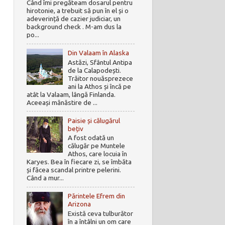
Când îmi pregăteam dosarul pentru
hirotonie, a trebuit să pun în el și o
adeverință de cazier judiciar, un
background check . M-am dus la
po...
Din Valaam în Alaska
Astăzi, Sfântul Antipa
de la Calapodești.
Trăitor nouăsprezece
ani la Athos și încă pe
atât la Valaam, lângă Finlanda.
Aceeași mănăstire de ...
Paisie și călugărul
bețiv
A fost odată un
călugăr pe Muntele
Athos, care locuia în
Karyes. Bea în fiecare zi, se îmbăta
și făcea scandal printre pelerini.
Când a mur...
Părintele Efrem din
Arizona
Există ceva tulburător
în a întâlni un om care