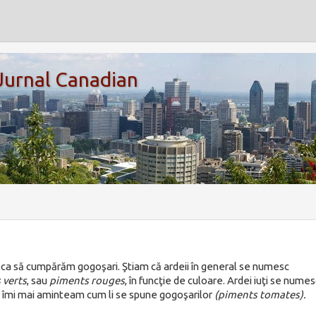
 Jurnal Canadian
 ca să cumpărăm gogoşari. Ştiam că ardeii în general se numesc
 verts
, sau
piments rouges
, în funcţie de culoare. Ardei iuţi se numes
nu îmi mai aminteam cum li se spune gogoşarilor
(piments tomates).