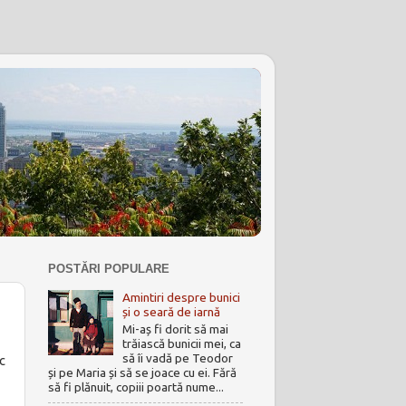
POSTĂRI POPULARE
Amintiri despre bunici
și o seară de iarnă
Mi-aș fi dorit să mai
trăiască bunicii mei, ca
să îi vadă pe Teodor
c
și pe Maria și să se joace cu ei. Fără
să fi plănuit, copiii poartă nume...