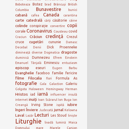
Botez
Boboteaza
brad
Brâncuși
British
Bunavestire
Columbia
bunici
Canada
cabană
cafea
carantina
carte
catedrală
căsătorie
cărți
câine
copii
colinde
conspirație
convertire
Coronavirus
corale
covid
Cousteau
credinţă
Crăciun
Crezul
Craciun
cugetări
cruce
cununie
Damasc
Dick Proenneke
Decebal
Denii
dragoste
dimineață
diverse
Dogmatica
Dumnezeu
duminică
Efrem
Einstein
Eminescu
Emanuel Tânjală
entuziasm
episcop
eseuri
Eugen Barbu
Evanghelie
faceboo
familie
fericire
filme
Filocalia
Formula As
flori
fotografie
Galeriu
Gala Galaction
Golgota
Haloween
Hemingway
Herman
iarnă
Hristos
iad
influencer
insulă
inuiți
internet
Ioan Scărarul
Ion Buga
Ion
iubire
Irving Stone
Creangă
ispită
îngeri
Înviere
jurnal
Judecată
Kelowna
Lecturi
Laval
Les Stoud
Lazăr
liniște
Liturghie
livadă
lumină
Maica
Domnului
mare
Marele Canion