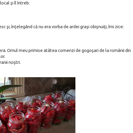
cal şi îl întreb:
sc şi, înţelegând că nu era vorba de ardei graşi obişnuiţi, îmi zice:
a era. Omul meu primise atâtea comenzi de gogoşari de la românii din
or.
anii noştri.