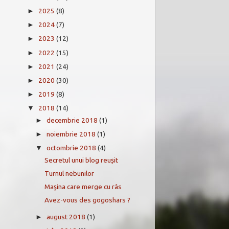
2025
(8)
►
2024
(7)
►
2023
(12)
►
2022
(15)
►
2021
(24)
►
2020
(30)
►
2019
(8)
►
2018
(14)
▼
decembrie 2018
(1)
►
noiembrie 2018
(1)
►
octombrie 2018
(4)
▼
Secretul unui blog reușit
Turnul nebunilor
Maşina care merge cu râs
Avez-vous des gogoshars ?
august 2018
(1)
►