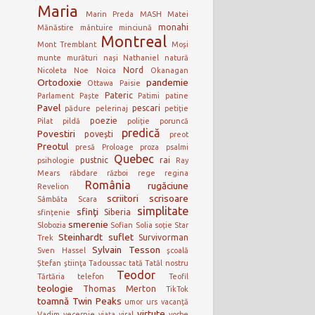
Maria
Marin Preda
MASH
Matei
monahi
Mănăstire
mântuire
minciună
Montreal
Mont Tremblant
Moși
munte
murături
nași
Nathaniel
natură
Nord
Nicoleta
Noe
Noica
Okanagan
Ortodoxie
pandemie
Ottawa
Paisie
Pateric
Parlament
Paște
Patimi
patine
Pavel
pescari
pădure
pelerinaj
petiție
poezie
Pilat
pildă
poliție
poruncă
predică
Povestiri
povești
preot
Preotul
presă
Proloage
proza
psalmi
Quebec
pustnic
rai
psihologie
Ray
Mears
răbdare
război
rege
regina
România
rugăciune
Revelion
scriitori
scrisoare
Sâmbăta
Scara
simplitate
sfinţi
Siberia
sfințenie
smerenie
Slobozia
Sofian
Solia
soție
Star
Steinhardt
suflet
Survivorman
Trek
Sylvain Tesson
Sven Hassel
şcoală
Ștefan
ştiinţa
Tadoussac
tată
Tatăl nostru
Teodor
Tărtăria
telefon
Teofil
teologie
Thomas Merton
TikTok
toamnă
Twin Peaks
umor
urs
vacanță
virtute
Vadim
vecernie
viața
viral
vorbe