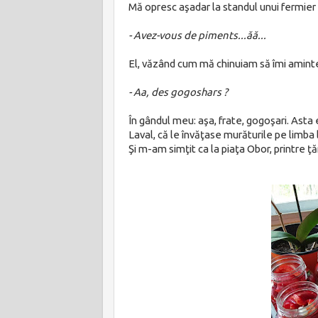
Mă opresc aşadar la standul unui fermier lo
- Avez-vous de piments...ăă...
El, văzând cum mă chinuiam
să îmi aminte
- Aa, des gogoshars ?
În gândul meu: aşa, frate, gogoşari. Ast
Laval, că le învăţase murăturile pe limba l
Şi m-am simţit ca la piaţa Obor, printre ţăr