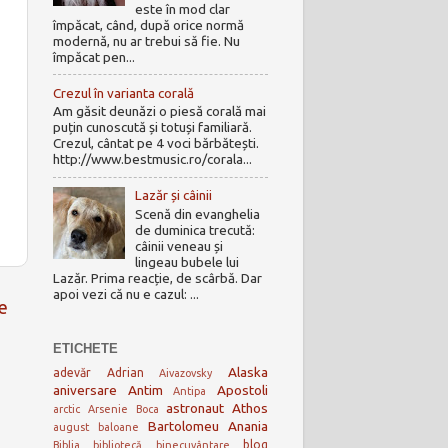
este în mod clar
împăcat, când, după orice normă
modernă, nu ar trebui să fie. Nu
împăcat pen...
Crezul în varianta corală
Am găsit deunăzi o piesă corală mai
puțin cunoscută și totuși familiară.
Crezul, cântat pe 4 voci bărbătești.
http://www.bestmusic.ro/corala...
Lazăr și câinii
Scenă din evanghelia
de duminica trecută:
câinii veneau și
lingeau bubele lui
Lazăr. Prima reacție, de scârbă. Dar
apoi vezi că nu e cazul: ...
e
ETICHETE
Alaska
adevăr
Adrian
Aivazovsky
aniversare
Antim
Apostoli
Antipa
astronaut
Athos
arctic
Arsenie Boca
Bartolomeu Anania
august
baloane
blog
Biblia
bibliotecă
binecuvântare