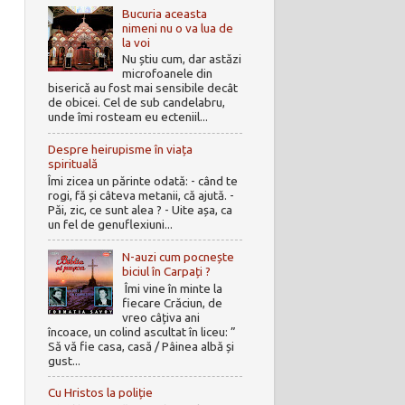
Bucuria aceasta
nimeni nu o va lua de
la voi
Nu știu cum, dar astăzi
microfoanele din
biserică au fost mai sensibile decât
de obicei. Cel de sub candelabru,
unde îmi rosteam eu ecteniil...
Despre heirupisme în viața
spirituală
Îmi zicea un părinte odată: - când te
rogi, fă și câteva metanii, că ajută. -
Păi, zic, ce sunt alea ? - Uite așa, ca
un fel de genuflexiuni...
N-auzi cum pocnește
biciul în Carpați ?
Îmi vine în minte la
fiecare Crăciun, de
vreo câțiva ani
încoace, un colind ascultat în liceu: ”
Să vă fie casa, casă / Pâinea albă și
gust...
Cu Hristos la poliție