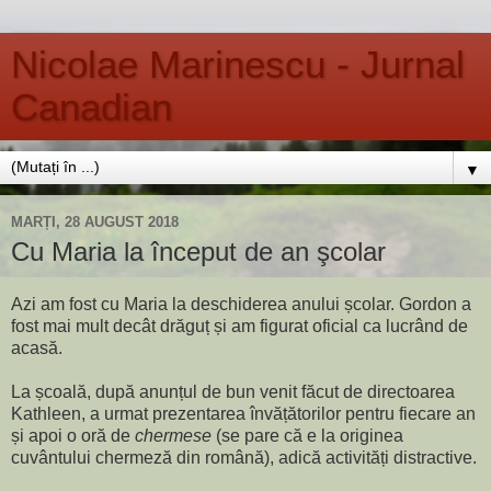
Nicolae Marinescu - Jurnal
Canadian
▼
MARȚI, 28 AUGUST 2018
Cu Maria la început de an şcolar
Azi am fost cu Maria la deschiderea anului școlar. Gordon a
fost mai mult decât drăguț și am figurat oficial ca lucrând de
acasă.
La școală, după anunțul de bun venit făcut de directoarea
Kathleen, a urmat prezentarea învățătorilor pentru fiecare an
și apoi o oră de
chermese
(se pare că e la originea
cuvântului chermeză din română), adică activități distractive.