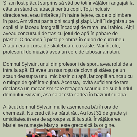
Și am fost plăcut surprins să văd pe toți învățătorii angajați la
câte un stand cu atracții pentru copii. Toți, inclusiv
directoarea, erau îmbrăcați în haine lejere, ca de o plimbare
în parc. Am văzut pantaloni scurți și șlapi. Unii îi deghizau pe
copii și le făceau fotografii încadrați de rama unui tablou. Alții
aveau concursuri de tras cu jetul de apă în pahare de
plastic. O doamnă îi picta pe obraz în culori de curcubeu.
Alături era o cursă de skateboard cu vâsle. Mai încolo,
profesorul de muzică avea un cerc de toboșar amatori.
Domnul Sylvain, unul din profesorii de sport, avea rolul de a
intra la apă. El avea un nas roșu de clovn și stătea pe un
scaun deasupra unui mic bazin cu apă, iar copiii aruncau cu
o minge de golf într-o țintă. Aceasta, lovită suficient de tare,
declanșa un mecanism care retrăgea scaunul de sub fundul
domnului Sylvain, așa că acesta cădea în bazinul cu apă.
A făcut domnul Sylvain multe asemenea băi în ora de
chermeză. Nu cred că i-a părut rău. Au fost 31 de grade și
umiditatea în era de aproape sută la sută. Învățătoarea
Mariei se numește Mary și este grecoaică la origine.