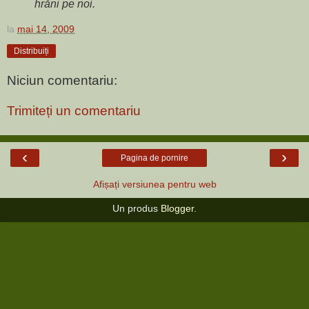
hrăni pe noi.
la
mai 14, 2009
Distribuiți
Niciun comentariu:
Trimiteți un comentariu
‹
›
Pagina de pornire
Afișați versiunea pentru web
Un produs
Blogger
.