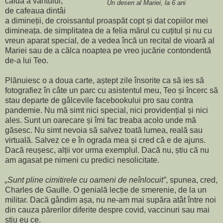
caldă a vântului,
Un desen al Mariei, la 6 ani
de cafeaua dintâi
a dimineții, de croissantul proaspăt copt și dat copiilor mei
dimineața. de simplitatea de a felia mărul cu cuțitul și nu cu
vreun aparat special, de a vedea încă un recital de vioară al
Mariei sau de a călca noaptea pe vreo jucărie contondentă
de-a lui Teo.
Plănuiesc o a doua carte, aștept zile însorite ca să ies să
fotografiez în câte un parc cu asistentul meu, Teo și încerc să
stau departe de gâlcevile facebookului pro sau contra
pandemie. Nu mă simt nici special, nici providențial și nici
ales. Sunt un oarecare și îmi fac treaba acolo unde mă
găsesc. Nu simt nevoia să salvez toată lumea, reală sau
virtuală. Salvez ce e în ograda mea și cred că e de ajuns.
Dacă reușesc, alții vor urma exemplul. Dacă nu, știu că nu
am agasat pe nimeni cu predici nesolicitate.
„Sunt pline cimitirele cu oameni de neînlocuit”
, spunea, cred,
Charles de Gaulle. O genială lecție de smerenie, de la un
militar. Dacă gândim așa, nu ne-am mai supăra atât între noi
din cauza părerilor diferite despre covid, vaccinuri sau mai
știu eu ce.