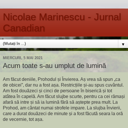
Nicolae Marinescu - Jurnal
Canadian
▼
MIERCURI, 5 MAI 2021
Acum toate s-au umplut de lumină
Am făcut deniile, Prohodul și Învierea. Aș vrea să spun „ca
de obicei”, dar nu a fost așa. Restricțiile și-au spus cuvântul.
Am fost douăzeci și cinci de persoane în biserică și tot
atâtea în capelă. Am făcut slujbe scurte, pentru ca cei rămași
afară să intre și să ia lumină fără să aștepte prea mult. La
Prohod, am cântat numai strofele impare. La slujba Învierii,
care a durat douăzeci de minute și a fost făcută seara la oră
de vecernie, tot așa.